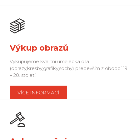
Výkup obrazů
Vykupujeme kvalitní umělecká díla
(obrazy,kresby,grafiky,sochy) především z období 19.
– 20. století.
VÍCE INFORMACÍ