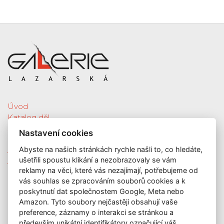
Úvod
Katalog děl
Služby
Nastavení cookies
Nová díla
Abyste na našich stránkách rychle našli to, co hledáte,
Aktuální výstava
ušetřili spoustu klikání a nezobrazovaly se vám
Aukce
reklamy na věci, které vás nezajímají, potřebujeme od
O nás
vás souhlas se zpracováním souborů cookies a k
Kontakt
poskytnutí dat společnostem Google, Meta nebo
KONTAKT
Amazon. Tyto soubory nejčastěji obsahují vaše
preference, záznamy o interakci se stránkou a
GALERIE LAZARSKÁ
především unikátní identifikátory označující váš