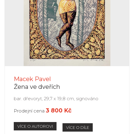
Macek Pavel
Žena ve dveřích
bar. dřevoryt, 29,7 x 19,8 cm, signováno
3 800 Kč
Prodejní cena
VÍCE O AUTOROVI
VÍCE O DÍLE