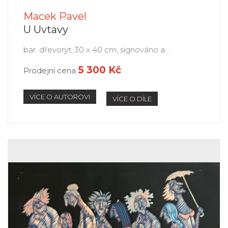
Macek Pavel
U Uvtavy
bar. dřevoryt, 30 x 40 cm, signováno a...
5 300 Kč
Prodejní cena
VÍCE O AUTOROVI
VÍCE O DÍLE