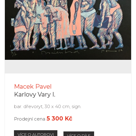
Macek Pavel
Karlovy Vary I.
bar. dřevoryt, 30 x 40 cm, sign.
5 300 Kč
Prodejní cena
VÍCE O AUTOROVI
VÍCE O DÍLE