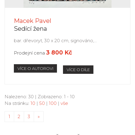
Macek Pavel
Sedící žena
bar. dřevoryt, 30 x 20 cm, signováno,...
3 800 Kč
Prodejní cena
VÍCE O AUTOROVI
VÍCE O DÍLE
Nalezeno: 30 | Zobrazeno: 1 - 10
Na stránku:
10
|
50
|
100
|
vše
1
2
3
»