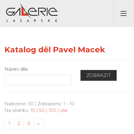
Katalog děl Pavel Macek
Název díla
ZOBRAZIT
Nalezeno: 30 | Zobrazeno: 1 - 10
Na stránku:
10
|
50
|
100
|
vše
1
2
3
»