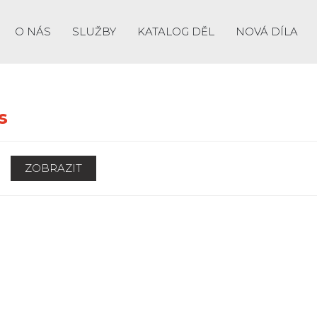
O NÁS
SLUŽBY
KATALOG DĚL
NOVÁ DÍLA
s
ZOBRAZIT