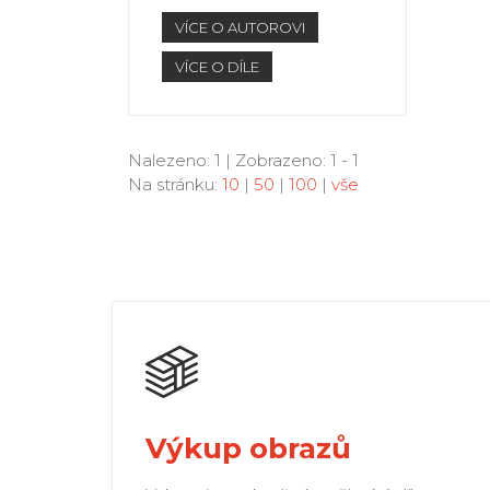
VÍCE O AUTOROVI
VÍCE O DÍLE
Nalezeno: 1 | Zobrazeno: 1 - 1
Na stránku:
10
|
50
|
100
|
vše
Výkup obrazů