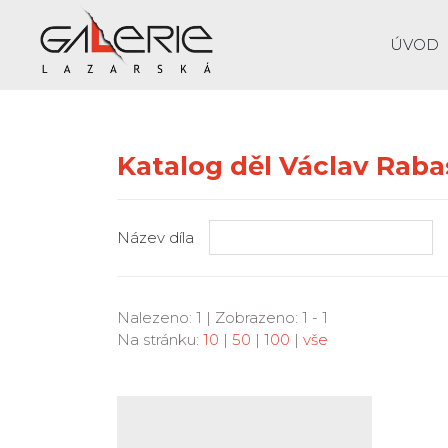
ÚVOD
Katalog děl Václav Raba
Název díla
Nalezeno: 1 | Zobrazeno: 1 - 1
Na stránku:
10
|
50
|
100
|
vše