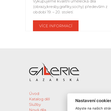
Vykupujeme kvalitní umělecká díla
(obrazy,kresby,grafiky,sochy) především z
období 19. – 20. století.
VÍCE INFORMACÍ
Úvod
Katalog děl
Nastavení cookie
Služby
Abyste na našich strán
Nová díla