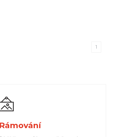
1
Rámování