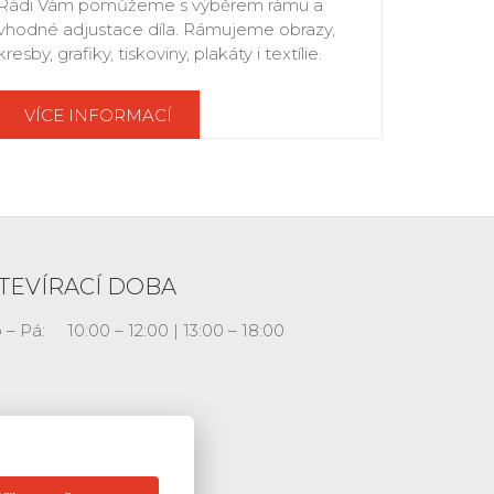
Rádi Vám pomůžeme s výběrem rámu a
vhodné adjustace díla. Rámujeme obrazy,
kresby, grafiky, tiskoviny, plakáty i textílie.
VÍCE INFORMACÍ
TEVÍRACÍ DOBA
 – Pá:
10:00 – 12:00 | 13:00 – 18:00