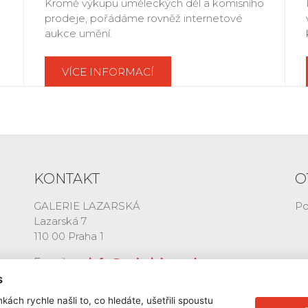
Kromě výkupu uměleckých děl a komisního
prodeje, pořádáme rovněž internetové
aukce umění.
VÍCE INFORMACÍ
KONTAKT
O
GALERIE LAZARSKÁ
Po
Lazarská 7
110 00 Praha 1
E-mail:
info@galerielazarska.cz
Telefon:
+420 222 523 739
s
+420 603 284 668
kách rychle našli to, co hledáte, ušetřili spoustu