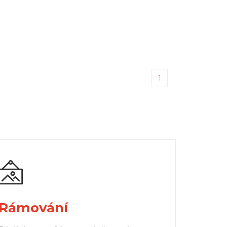
1
Rámování