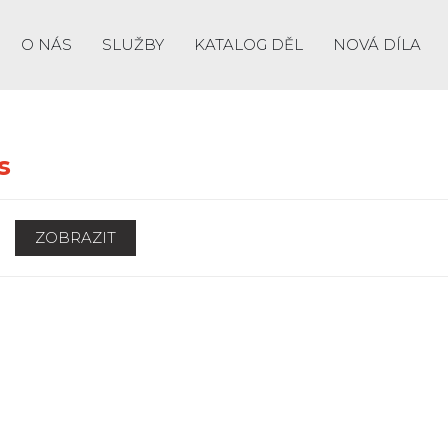
O NÁS
SLUŽBY
KATALOG DĚL
NOVÁ DÍLA
s
ZOBRAZIT