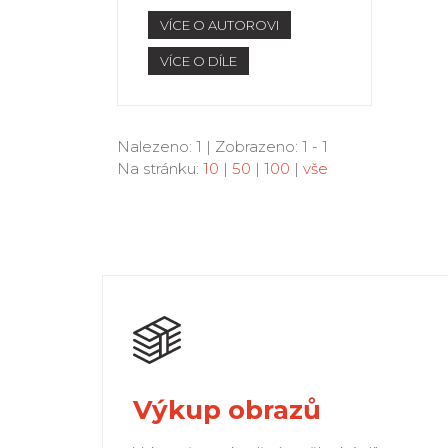
VÍCE O AUTOROVI
VÍCE O DÍLE
Nalezeno: 1 | Zobrazeno: 1 - 1
Na stránku:
10
|
50
|
100
|
vše
Výkup obrazů