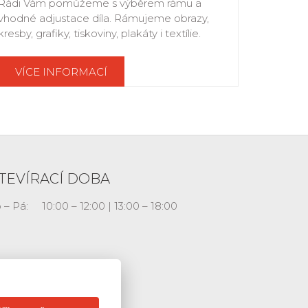
Rádi Vám pomůžeme s výběrem rámu a
vhodné adjustace díla. Rámujeme obrazy,
kresby, grafiky, tiskoviny, plakáty i textílie.
VÍCE INFORMACÍ
TEVÍRACÍ DOBA
 – Pá:
10:00 – 12:00 | 13:00 – 18:00