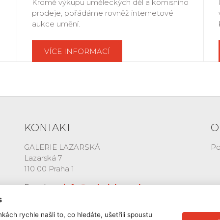
Kromě výkupu uměleckých děl a komisního
prodeje, pořádáme rovněž internetové
aukce umění.
VÍCE INFORMACÍ
KONTAKT
O
GALERIE LAZARSKÁ
Po
Lazarská 7
110 00 Praha 1
E-mail:
info@galerielazarska.cz
Telefon:
+420 222 523 739
s
+420 603 284 668
kách rychle našli to, co hledáte, ušetřili spoustu