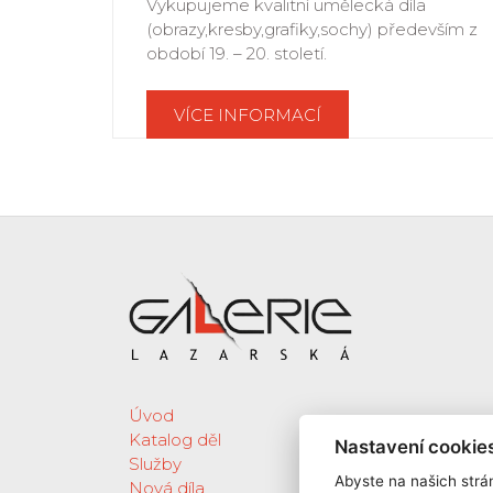
Vykupujeme kvalitní umělecká díla
(obrazy,kresby,grafiky,sochy) především z
období 19. – 20. století.
VÍCE INFORMACÍ
Úvod
Katalog děl
Nastavení cookie
Služby
Abyste na našich strán
Nová díla