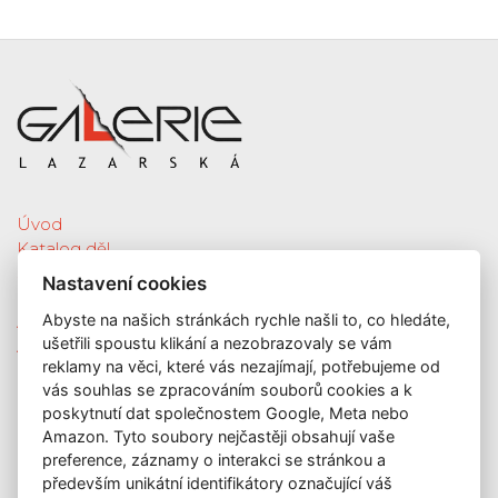
Úvod
Katalog děl
Služby
Nastavení cookies
Nová díla
Abyste na našich stránkách rychle našli to, co hledáte,
Aktuální výstava
ušetřili spoustu klikání a nezobrazovaly se vám
Aukce
reklamy na věci, které vás nezajímají, potřebujeme od
O nás
vás souhlas se zpracováním souborů cookies a k
Kontakt
poskytnutí dat společnostem Google, Meta nebo
KONTAKT
Amazon. Tyto soubory nejčastěji obsahují vaše
preference, záznamy o interakci se stránkou a
GALERIE LAZARSKÁ
především unikátní identifikátory označující váš