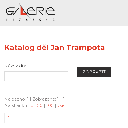
Katalog děl Jan Trampota
Název díla
ZOBRAZIT
Nalezeno: 1 | Zobrazeno: 1 - 1
Na stránku:
10
|
50
|
100
|
vše
1