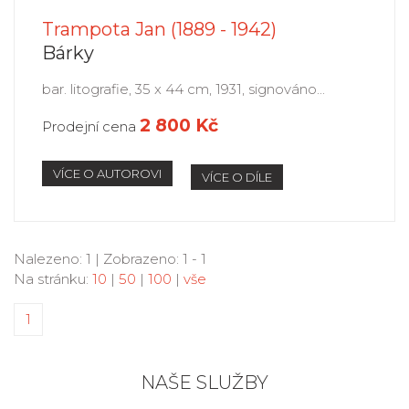
Trampota Jan (1889 - 1942)
Bárky
bar. litografie, 35 x 44 cm, 1931, signováno...
2 800 Kč
Prodejní cena
VÍCE O AUTOROVI
VÍCE O DÍLE
Nalezeno: 1 | Zobrazeno: 1 - 1
Na stránku:
10
|
50
|
100
|
vše
1
NAŠE SLUŽBY