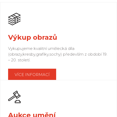
Výkup obrazů
Vykupujeme kvalitní umělecká díla
(obrazy,kresby,grafiky,sochy) především z období 19.
– 20. století.
VÍCE INFORMACÍ
Aukce umění