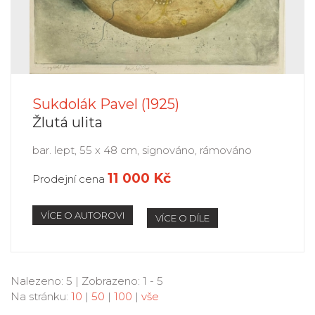
Sukdolák Pavel (1925)
Žlutá ulita
bar. lept, 55 x 48 cm, signováno, rámováno
11 000 Kč
Prodejní cena
VÍCE O AUTOROVI
VÍCE O DÍLE
Nalezeno: 5 | Zobrazeno: 1 - 5
Na stránku:
10
|
50
|
100
|
vše