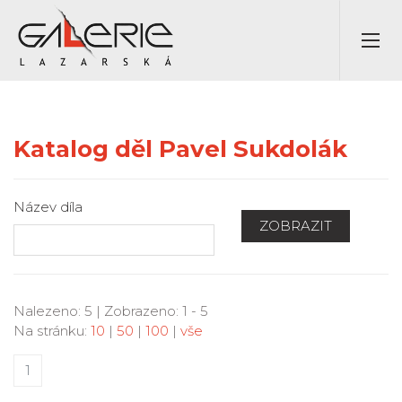
Katalog děl Pavel Sukdolák
Název díla
ZOBRAZIT
Nalezeno: 5 | Zobrazeno: 1 - 5
Na stránku:
10
|
50
|
100
|
vše
1