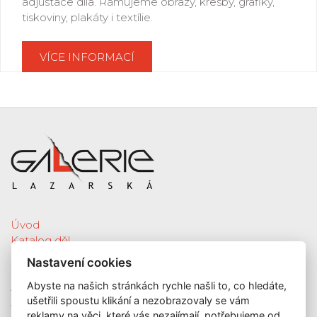
adjustace díla. Rámujeme obrazy, kresby, grafiky,
tiskoviny, plakáty i textílie.
VÍCE INFORMACÍ
Úvod
Katalog děl
Služby
Nastavení cookies
Nová díla
Abyste na našich stránkách rychle našli to, co hledáte,
Aktuální výstava
ušetřili spoustu klikání a nezobrazovaly se vám
Aukce
reklamy na věci, které vás nezajímají, potřebujeme od