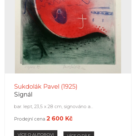
Sukdolák Pavel (1925)
Signál
bar. lept, 23,5 x 28 cm, signováno a...
2 600 Kč
Prodejní cena
VÍCE O AUTOROVI
VÍCE O DÍLE