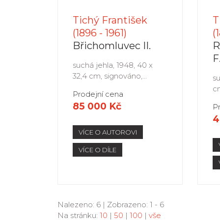
Tichý František
T
(1896 - 1961)
(
Břichomluvec II.
R
F
suchá jehla, 1948, 40 x
32,4 cm, signováno,...
su
cm
Prodejní cena
85 000 Kč
P
4
VÍCE O AUTOROVI
VÍCE O DÍLE
Nalezeno: 6 | Zobrazeno: 1 - 6
Na stránku:
10
|
50
|
100
|
vše