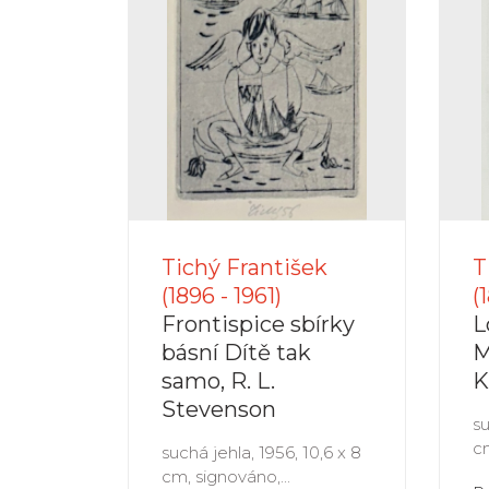
Tichý František
T
(1896 - 1961)
(
Frontispice sbírky
L
básní Dítě tak
M
samo, R. L.
K
Stevenson
su
cm
suchá jehla, 1956, 10,6 x 8
cm, signováno,...