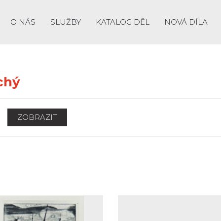
O NÁS
SLUŽBY
KATALOG DĚL
NOVÁ DÍLA
chý
ZOBRAZIT