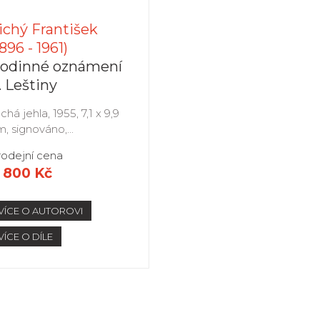
ichý František
1896 - 1961)
odinné oznámení
. Leštiny
chá jehla, 1955, 7,1 x 9,9
, signováno,...
rodejní cena
 800 Kč
VÍCE O AUTOROVI
VÍCE O DÍLE