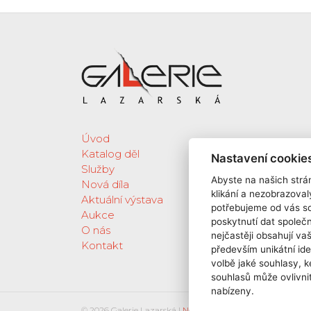
Úvod
Katalog děl
Nastavení cookie
Služby
Abyste na našich strán
Nová díla
klikání a nezobrazoval
Aktuální výstava
potřebujeme od vás s
Aukce
poskytnutí dat spole
O nás
nejčastěji obsahují va
Kontakt
především unikátní ide
volbě jaké souhlasy, k
souhlasů může ovlivnit
nabízeny.
© 2026 Galerie Lazarská |
Nastavení cookies
| Web by
digi