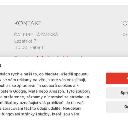
KONTAKT
O
GALERIE LAZARSKÁ
Po
Lazarská 7
110 00 Praha 1
E-mail:
info@galerielazarska.cz
Telefon:
+420 222 523 739
s
+420 603 284 668
kách rychle našli to, co hledáte, ušetřili spoustu
y se vám reklamy na věci, které vás nezajímají,
ouhlas se zpracováním souborů cookies a k
čnostem Google, Meta nebo Amazon. Tyto soubory
Spr
še preference, záznamy o interakci se stránkou a
ntifikátory označující váš prohlížeč. Je na vaší
O
e zpracování těchto údajů udělíte. Neudělení
 fungování stránky i služby, které jsou vám
ONE