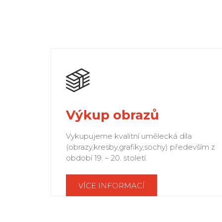
Výkup obrazů
Vykupujeme kvalitní umělecká díla
(obrazy,kresby,grafiky,sochy) především z
období 19. – 20. století.
VÍCE INFORMACÍ