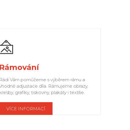
Rámování
Rádi Vám pomůžeme s výběrem rámu a
vhodné adjustace díla. Rámujeme obrazy,
kresby, grafiky, tiskoviny, plakáty i textílie.
VÍCE INFORMACÍ