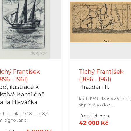
ichý František
Tichý František
1896 - 1961)
(1896 - 1961)
oď, ilustrace k
Hrazdaři II.
stivé Kantiléně
lept, 1946, 15,8 x 35,1 cm,
arla Hlaváčka
signováno dole...
chá jehla, 1948, 11 x 8,4
Prodejní cena
. signováno,...
42 000 Kč