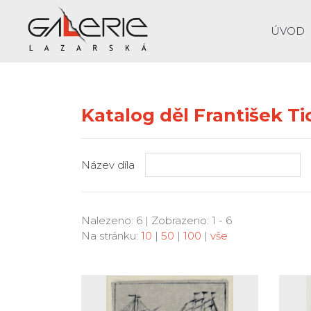
ÚVOD
Katalog děl František Ti
Název díla
Nalezeno: 6 | Zobrazeno: 1 - 6
Na stránku:
10
|
50
|
100
|
vše