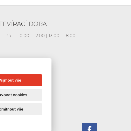
TEVÍRACÍ DOBA
 – Pá:
10:00 – 12:00 | 13:00 – 18:00
Přijmout vše
avovat cookies
dmítnout vše
Galerie La